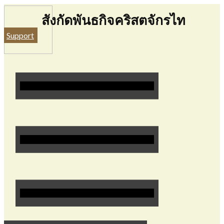
​สังกัดพันธกิจคริสตจักรไท
Support​